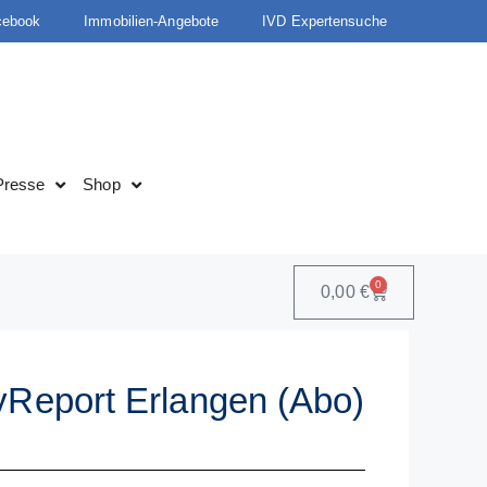
cebook
Immobilien-Angebote
IVD Expertensuche
Presse
Shop
0
0,00
€
yReport Erlangen (Abo)