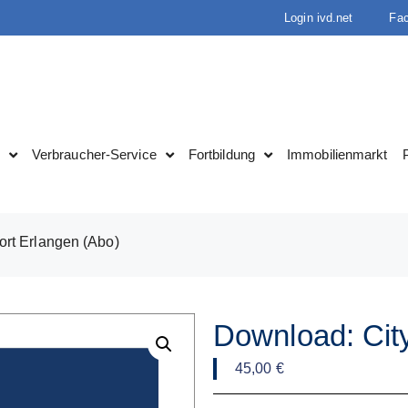
Login ivd.net
Fa
Verbraucher-Service
Fortbildung
Immobilienmarkt
rt Erlangen (Abo)
Download: Cit
45,00
€